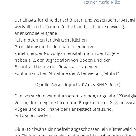
Rainer Maria Rilke
Der Einsatz für eine der schönsten und wegen seiner Artenvi
wertvollsten Regionen Deutschlands, ist eine schwierige,
aber schöne Aufgabe.
“Die modernen landwirtschaftlichen
Produktionsmethoden haben jedoch zu
zunehmender Nutzungsintensität und in der Folge –
neben z. B. der Degradation von Böden und der
Beeinträchtigung der Gewässer – zu einer
kontinuierlichen Abnahme der Artenvielfalt geführt.”
(Quelle: Agrar-Report 2017 des BFN S. 6 u.7)
Dem versuchen wir mit unserem kleinen, ungefähr 120 Mitgl
Verein, durch eigene Ideen und Projekte in der Gegend zwis
Rügen und Bock, nahe der Hansestadt Stralsund,
entgegenzuwirken.
Ob 100 Schwäne sinnbefreit abgeschossen, ein Küstenwald o
für Fledermäuse ersatzlos plattgemacht werden oder intens